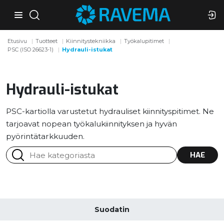
Etusivu
Tuotteet
Kiinnitystekniikka
Työkalupitimet
PSC (ISO 26623-1)
Hydrauli-istukat
Hydrauli-istukat
PSC-kartiolla varustetut hydrauliset kiinnityspitimet. Ne
tarjoavat nopean työkalukiinnityksen ja hyvän
pyörintätarkkuuden.
HAE
Suodatin