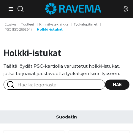
Etusivu
Tuotteet
Kiinnitystekniikka
Työkalupitimet
PSC (ISO 26623-1)
Holkki-istukat
Holkki-istukat
Täältä löydät PSC-kartiolla varustetut holkki-istukat,
jotka tarjoavat joustavuutta työkalujen kiinnitykseen.
HAE
Suodatin