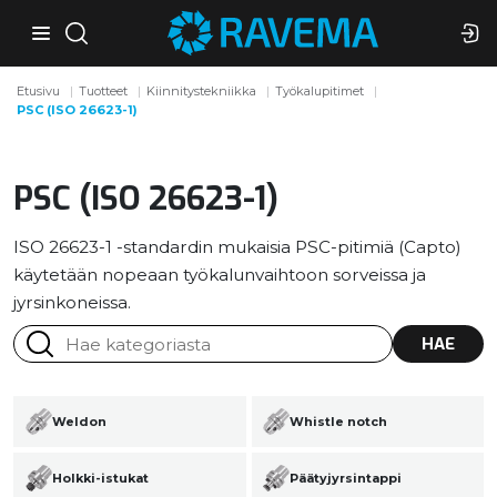
Etusivu
Tuotteet
Kiinnitystekniikka
Työkalupitimet
PSC (ISO 26623-1)
PSC (ISO 26623-1)
ISO 26623-1 -standardin mukaisia PSC-pitimiä (Capto)
käytetään nopeaan työkalunvaihtoon sorveissa ja
jyrsinkoneissa.
HAE
Weldon
Whistle notch
Holkki-istukat
Päätyjyrsintappi