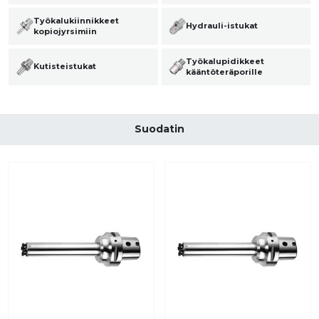
Työkalukiinnikkeet
Hydrauli-istukat
kopiojyrsimiin
Työkalupidikkeet
Kutisteistukat
kääntöteräporille
Suodatin