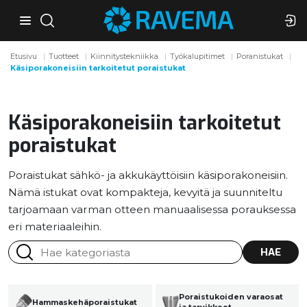
Etusivu
Tuotteet
Kiinnitystekniikka
Työkalupitimet
Poranistukat
Käsiporakoneisiin tarkoitetut poraistukat
Käsiporakoneisiin tarkoitetut
poraistukat
Poraistukat sähkö- ja akkukäyttöisiin käsiporakoneisiin.
Nämä istukat ovat kompakteja, kevyitä ja suunniteltu
tarjoamaan varman otteen manuaalisessa porauksessa
eri materiaaleihin.
HAE
Poraistukoiden varaosat
Hammaskehäporaistukat