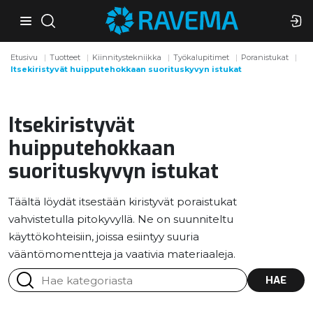
Etusivu
Tuotteet
Kiinnitystekniikka
Työkalupitimet
Poranistukat
Itsekiristyvät huipputehokkaan suorituskyvyn istukat
Itsekiristyvät
huipputehokkaan
suorituskyvyn istukat
Täältä löydät itsestään kiristyvät poraistukat
vahvistetulla pitokyvyllä. Ne on suunniteltu
käyttökohteisiin, joissa esiintyy suuria
vääntömomentteja ja vaativia materiaaleja.
HAE