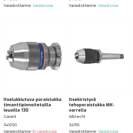
Varastotilanne:
Varastossa
Varastotilanne:
Varastossa
Itselukkiutuva poraistukka
Itsekiristyvä
timanttipinnoitetuilla
tehoporaistukka MK-
leuoilla 130
varrella
Garant
Albrecht
341050
341115
Varastotilanne:
Ei varastossa
Varastotilanne:
Varastossa