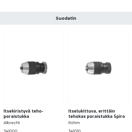
Suodatin
Itsekiristyvä teho-
Itselukittuva, erittäin
poraistukka
tehokas poraistukka Spiro
Albrecht
Röhm
341000
341010