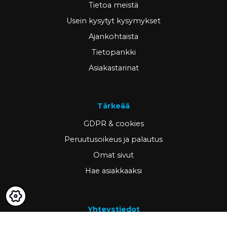
Tietoa meistä
Usein kysytyt kysymykset
Ajankohtaista
Tietopankki
Asiakastarinat
Tärkeää
GDPR & cookies
Peruutusoikeus ja palautus
Omat sivut
Hae asiakkaaksi
Yhteystiedot
www.ravema.fi