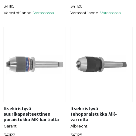
341115
341120
Varastotilanne:
Varastossa
Varastotilanne:
Varastossa
Itsekiristyvä
Itsekiristyvä
suurikapasiteettinen
tehoporaistukka MK-
poraistukka MK-kartiolla
varrella
Garant
Albrecht
341122
341125