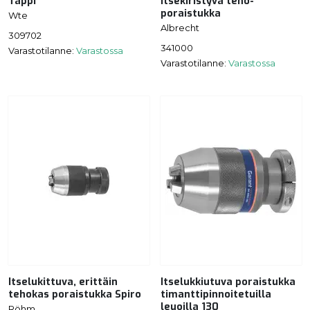
Tappi
Itsekiristyvä teho-
poraistukka
Wte
Albrecht
309702
341000
Varastotilanne:
Varastossa
Varastotilanne:
Varastossa
Itselukittuva, erittäin
Itselukkiutuva poraistukka
tehokas poraistukka Spiro
timanttipinnoitetuilla
leuoilla 130
Röhm