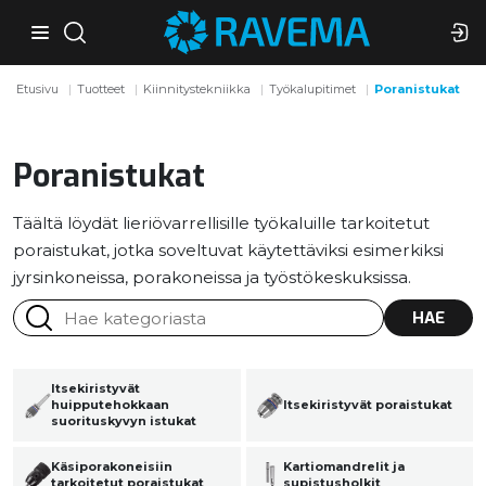
Etusivu
Tuotteet
Kiinnitystekniikka
Työkalupitimet
Poranistukat
Poranistukat
Täältä löydät lieriövarrellisille työkaluille tarkoitetut
poraistukat, jotka soveltuvat käytettäviksi esimerkiksi
jyrsinkoneissa, porakoneissa ja työstökeskuksissa.
HAE
Itsekiristyvät
huipputehokkaan
Itsekiristyvät poraistukat
suorituskyvyn istukat
Käsiporakoneisiin
Kartiomandrelit ja
tarkoitetut poraistukat
supistusholkit