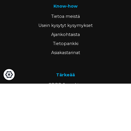
Know-how
Tietoa meistä
Usein kysytyt kysymykset
Ajankohtaista
Tietopankki
Asiakastarinat
Tärkeää
GDPR & cookies
Peruutusoikeus ja palautus
Omat sivut
Hae asiakkaaksi