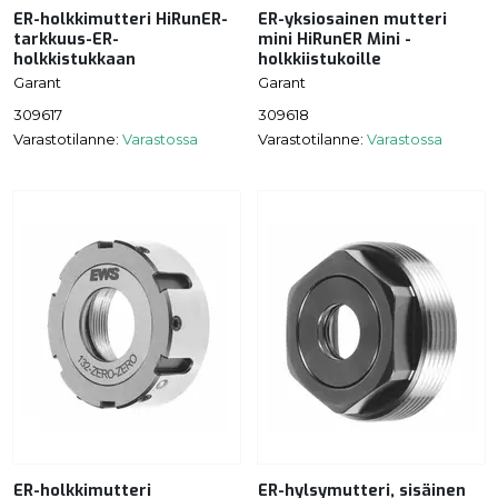
ER-holkkimutteri HiRunER-
ER-yksiosainen mutteri
tarkkuus-ER-
mini HiRunER Mini -
holkkistukkaan
holkkiistukoille
Garant
Garant
309617
309618
Varastotilanne:
Varastossa
Varastotilanne:
Varastossa
ER-holkkimutteri
ER-hylsymutteri, sisäinen