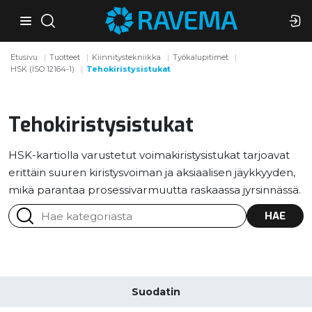
Etusivu
Tuotteet
Kiinnitystekniikka
Työkalupitimet
HSK (ISO 12164-1)
Tehokiristysistukat
Tehokiristysistukat
HSK-kartiolla varustetut voimakiristysistukat tarjoavat
erittäin suuren kiristysvoiman ja aksiaalisen jäykkyyden,
mikä parantaa prosessivarmuutta raskaassa jyrsinnässä.
HAE
Suodatin