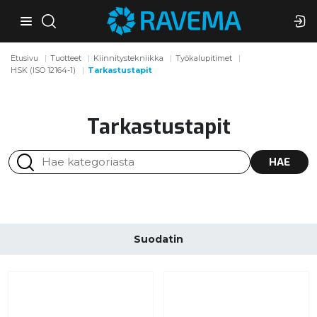
Etusivu
Tuotteet
Kiinnitystekniikka
Työkalupitimet
HSK (ISO 12164-1)
Tarkastustapit
Tarkastustapit
HAE
Suodatin