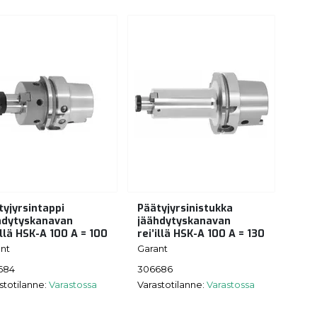
tyjyrsintappi
Päätyjyrsinistukka
hdytyskanavan
jäähdytyskanavan
illä HSK-A 100 A = 100
rei’illä HSK-A 100 A = 130
nt
Garant
684
306686
stotilanne:
Varastossa
Varastotilanne:
Varastossa