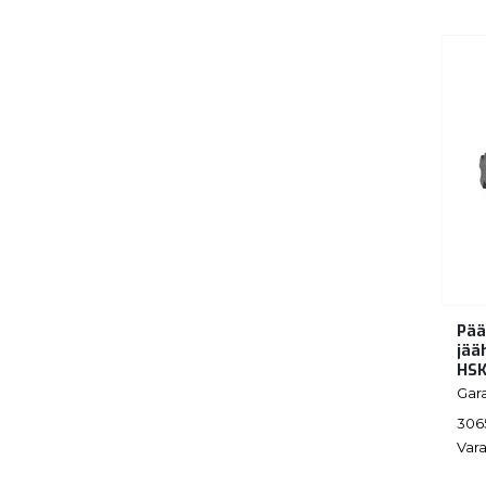
Pää
jää
HSK
Gar
306
Vara