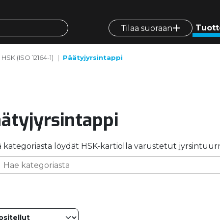
Tuott
Tilaa suoraan
HSK (ISO 12164-1)
Päätyjyrsintappi
ätyjyrsintappi
 kategoriasta löydät HSK-kartiolla varustetut jyrsintuur