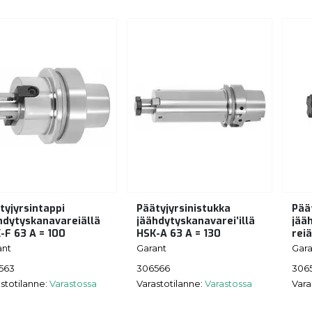
tyjyrsintappi
Päätyjyrsinistukka
Pää
hdytyskanavareiällä
jäähdytyskanavarei’illä
jää
-F 63 A = 100
HSK-A 63 A = 130
reiä
ant
Garant
Gara
563
306566
306
stotilanne:
Varastossa
Varastotilanne:
Varastossa
Vara