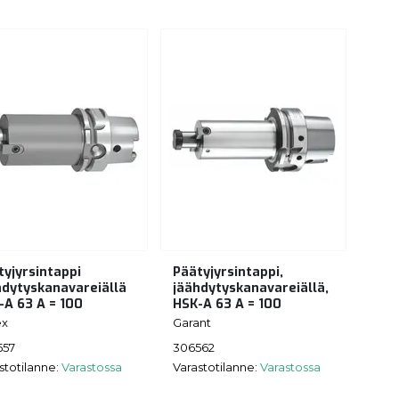
tyjyrsintappi
Päätyjyrsintappi,
hdytyskanavareiällä
jäähdytyskanavareiällä,
-A 63 A = 100
HSK-A 63 A = 100
ex
Garant
557
306562
stotilanne:
Varastossa
Varastotilanne:
Varastossa