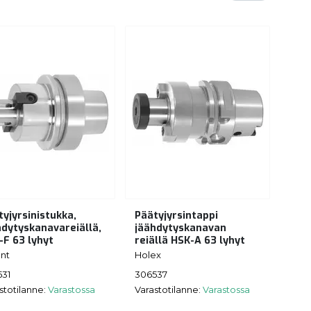
tyjyrsinistukka,
Päätyjyrsintappi
hdytyskanavareiällä,
jäähdytyskanavan
-F 63 lyhyt
reiällä HSK-A 63 lyhyt
nt
Holex
531
306537
stotilanne:
Varastossa
Varastotilanne:
Varastossa