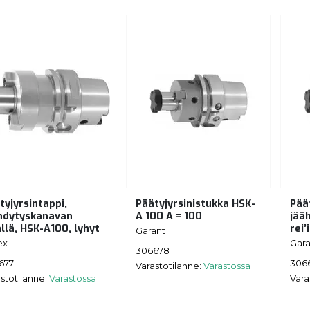
tyjyrsintappi,
Päätyjyrsinistukka HSK-
Pää
hdytyskanavan
A 100 A = 100
jää
ällä, HSK-A100, lyhyt
rei’
Garant
ex
Gara
306678
677
306
Varastotilanne:
Varastossa
stotilanne:
Varastossa
Vara