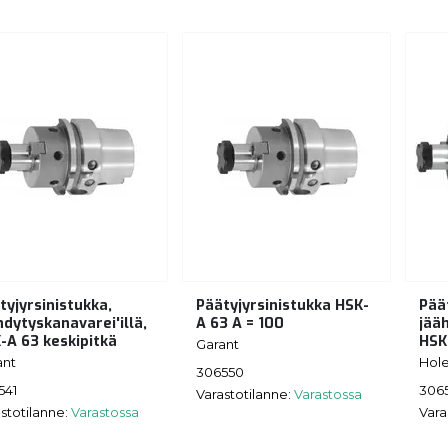
tyjyrsinistukka,
Päätyjyrsinistukka HSK-
Pää
hdytyskanavarei'illä,
A 63 A = 100
jää
-A 63 keskipitkä
HSK
Garant
ant
Hol
306550
541
306
Varastotilanne:
Varastossa
stotilanne:
Varastossa
Vara