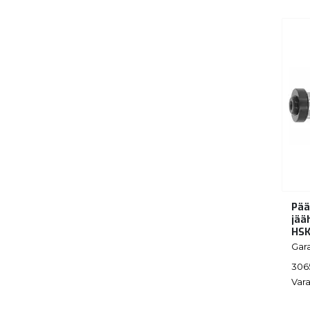
Pää
jää
HSK
Gar
306
Vara