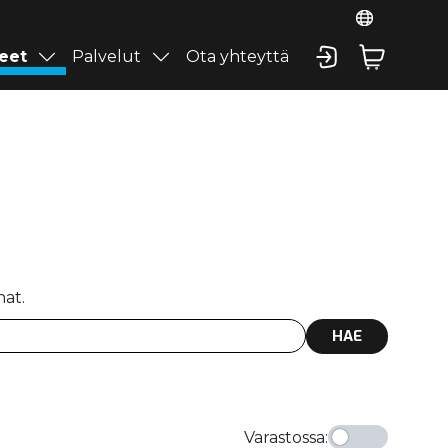
eet
Palvelut
Ota yhteyttä
nat.
HAE
Varastossa
: