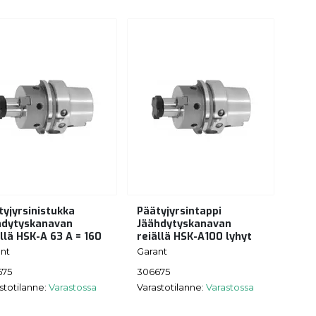
tyjyrsinistukka
Päätyjyrsintappi
hdytyskanavan
Jäähdytyskanavan
llä HSK-A 63 A = 160
reiällä HSK-A100 lyhyt
nt
Garant
575
306675
stotilanne:
Varastossa
Varastotilanne:
Varastossa