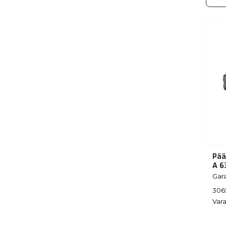
Pää
A 6
Gar
306
Vara