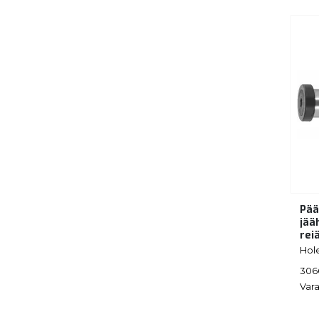
Pää
jää
rei
Hol
306
Vara