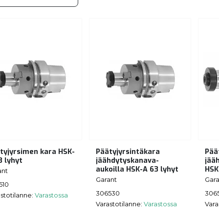
tyjyrsimen kara HSK-
Päätyjyrsintäkara
Pää
3 lyhyt
jäähdytyskanava-
jää
aukoilla HSK-A 63 lyhyt
HSK
ant
Garant
Gara
510
306530
306
stotilanne:
Varastossa
Varastotilanne:
Varastossa
Vara