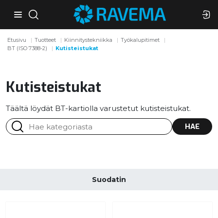
Etusivu
Tuotteet
Kiinnitystekniikka
Työkalupitimet
BT (ISO 7388-2)
Kutisteistukat
Kutisteistukat
Täältä löydät BT-kartiolla varustetut kutisteistukat.
HAE
Suodatin