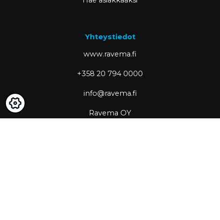
Hae asiakkaaksi
Yhteystiedot
www.ravema.fi
+358 20 794 0000
info@ravema.fi
Ravema OY
PL 1000
33201 Tampere
Partner of