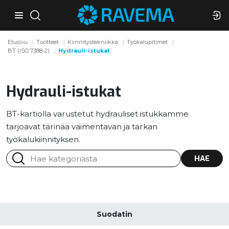
Etusivu
Tuotteet
Kiinnitystekniikka
Työkalupitimet
BT (ISO 7388-2)
Hydrauli-istukat
Hydrauli-istukat
BT-kartiolla varustetut hydrauliset istukkamme
tarjoavat tärinää vaimentavan ja tarkan
työkalukiinnityksen.
HAE
Suodatin