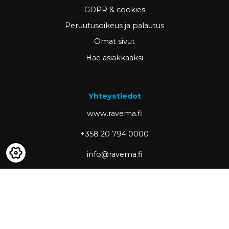
GDPR & cookies
Peruutusoikeus ja palautus
Omat sivut
Hae asiakkaaksi
Yhteystiedot
www.ravema.fi
+358 20 794 0000
info@ravema.fi
Ravema OY
PL 1000
33201 Tampere
Partner of