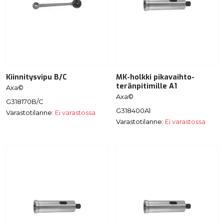
Kiinnitysvipu B/C
MK-holkki pikavaihto-
teränpitimille A1
Axa©
Axa©
G318170B/C
G318400A1
Varastotilanne:
Ei varastossa
Varastotilanne:
Ei varastossa