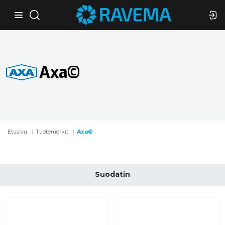
Axa©
Etusivu
Tuotemerkit
Axa©
Suodatin