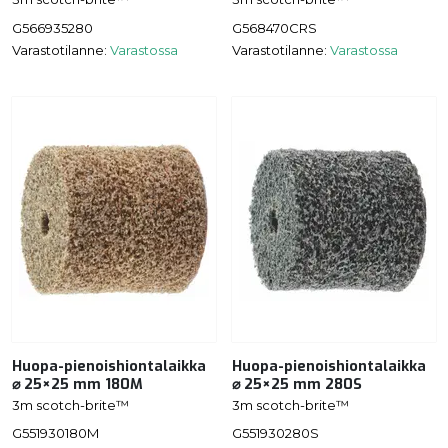
G566935280
G568470CRS
Varastotilanne:
Varastossa
Varastotilanne:
Varastossa
Huopa-pienoishiontalaikka
Huopa-pienoishiontalaikka
⌀ 25×25 mm 180M
⌀ 25×25 mm 280S
3m scotch-brite™
3m scotch-brite™
G551930180M
G551930280S