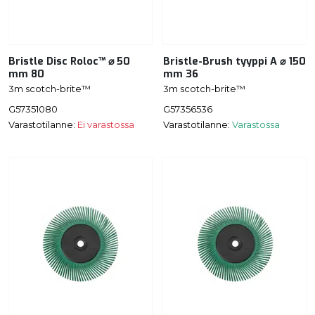
Bristle Disc Roloc™ ⌀ 50
Bristle-Brush tyyppi A ⌀ 150
mm 80
mm 36
3m scotch-brite™
3m scotch-brite™
G57351080
G57356536
Varastotilanne:
Ei varastossa
Varastotilanne:
Varastossa