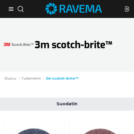
3m scotch-brite™
Etusivu
Tuotemerkit
3m scotch-brite™
Suodatin